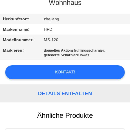
Wohnhaus
QUALITÄTSKONTROLLE
Herkunftsort:
zhejiang
TRETEN
Markenname:
HFD
SIE
Modellnummer:
MS-120
MIT
Markieren:
,
doppeltes Aktionsfrühlingsscharnier
gefederte Scharniere lowes
UNS
IN
KONTAKT!
VERBINDUNG
DETAILS ENTFALTEN
NACHRICHTEN
SITEMAP
Ähnliche Produkte