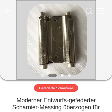
PingHu
HongFengDa
Hardware
Factory.
All
Rights
Reserved.
HAUS
PRODUKTE
VIDEOS
ÜBER
UNS
Gefederte Scharniere
FABRIK-
Moderner Entwurfs-gefederter
AUSFLUG
Scharnier-Messing überzogen für