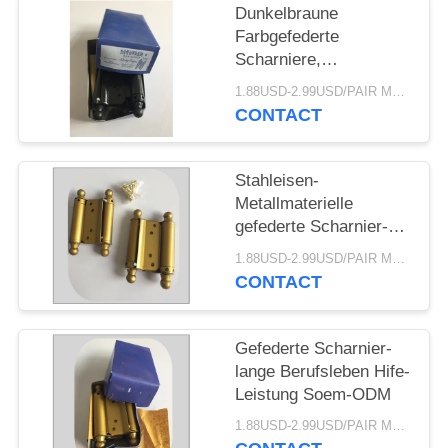
PRIVACY
Dunkelbraune
POLICY
Farbgefederte
Scharniere,
Eingangstür mit
1.88USD-2.99USD/PAIR MOQ:500 Paare
Fliegengitter-Frühling
CONTACT
lagert Papierkasten-
Verpackung
schwenkbar
Stahleisen-
Metallmaterielle
gefederte Scharnier-
doppelte Aktion klein
1.88USD-2.99USD/PAIR MOQ:500 Paare
CONTACT
Gefederte Scharnier-
lange Berufsleben Hife-
Leistung Soem-ODM
1.88USD-2.99USD/PAIR MOQ:500 Paare