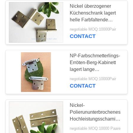
Nickel überzogener
Küchenschrank lagert
helle Farbfaltende
Funktions-Möbel-
negotiable MOQ:10000Pair
Hardware schwenkbar
CONTACT
NP-Farbschmetterlings-
Erröten-Berg-Kabinett
lagert lange
Berufsleben-hohe
negotiable MOQ:10000Pair
Haltbarkeit schwenkbar
CONTACT
Nickel-
Polierununterbrochenes
Hochleistungsscharnier
starke Courraged-
negotiable MOQ:10000 Paare
Kasten-Verpackung