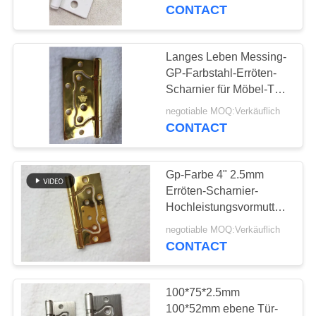
CONTACT
QUALITÄTSKONTROLLE
Langes Leben Messing-
TRETEN
GP-Farbstahl-Erröten-
SIE
Scharnier für Möbel-Tür
unter Verwendung
MIT
negotiable MOQ:Verkäuflich
CONTACT
UNS
IN
Gp-Farbe 4" 2.5mm
VERBINDUNG
Erröten-Scharnier-
Hochleistungsvormutter-
Stahl Soem verfügbar
NACHRICHTEN
negotiable MOQ:Verkäuflich
CONTACT
SITEMAP
100*75*2.5mm
100*52mm ebene Tür-