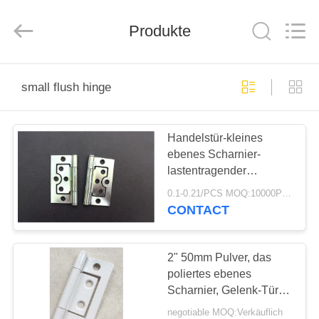
PingHu
HongFengDa
Hardware
Factory.
Produkte
All
Rights
Reserved.
HAUS
small flush hinge
PRODUKTE
Handelstür-kleines
ebenes Scharnier-
VIDEOS
lastentragender
Türeinstieg und
0.1-0.21/PCS MOQ:10000PCS
Schließen
ÜBER
CONTACT
UNS
2" 50mm Pulver, das
FABRIK-
poliertes ebenes
Scharnier, Gelenk-Tür-
AUSFLUG
Hardware beschichtet
negotiable MOQ:Verkäuflich