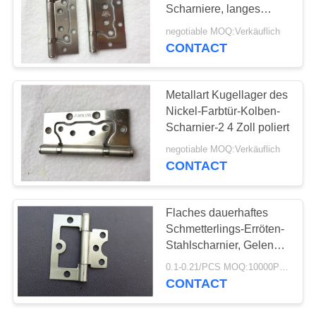
PRIVACY
Scharniere, langes
POLICY
Kolben-Scharnier mit
negotiable MOQ:Verkäuflich
Soem-Entwurf
CONTACT
Metallart Kugellager des
Nickel-Farbtür-Kolben-
Scharnier-2 4 Zoll poliert
negotiable MOQ:Verkäuflich
CONTACT
Flaches dauerhaftes
Schmetterlings-Erröten-
Stahlscharnier, Gelenk-
Scharnier für Handelstür
0.1-0.21/PCS MOQ:10000PCS
CONTACT